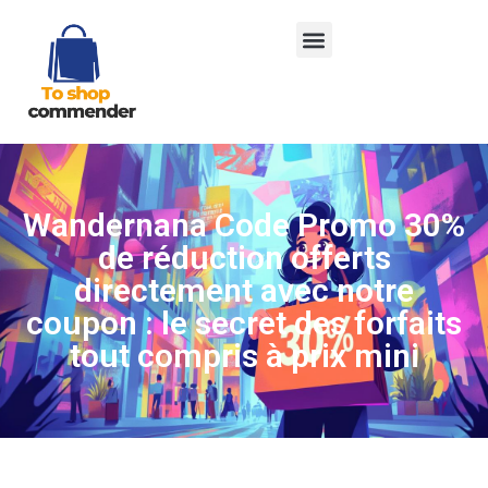
Wandernana Code Promo 30%
de réduction offerts
directement avec notre
coupon : le secret des forfaits
tout compris à prix mini